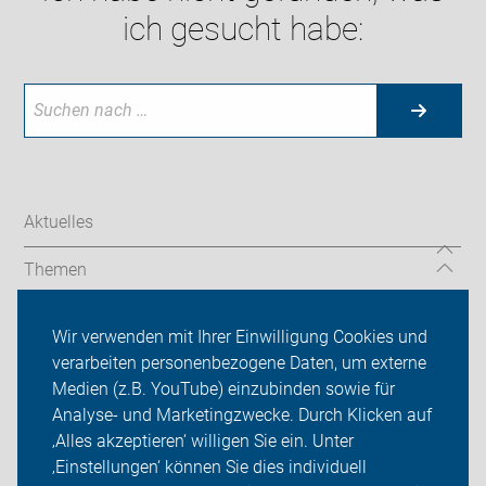
ich gesucht habe:
Aktuelles
Themen
Touren & Termine
Wir verwenden mit Ihrer Einwilligung Cookies und
verarbeiten personenbezogene Daten, um externe
ADFC Hagen
Medien (z.B. YouTube) einzubinden sowie für
Sei dabei
Analyse- und Marketingzwecke. Durch Klicken auf
‚Alles akzeptieren‘ willigen Sie ein. Unter
Presse
‚Einstellungen‘ können Sie dies individuell